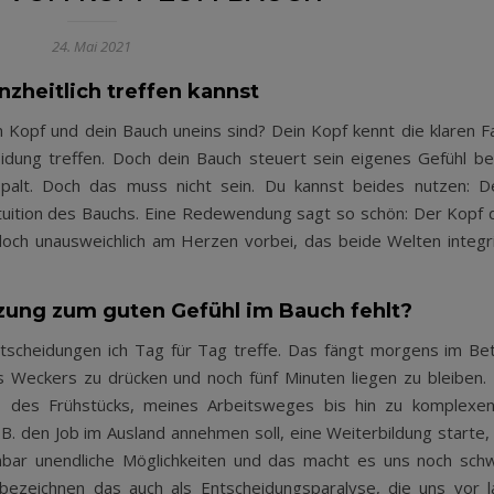
24. Mai 2021
zheitlich treffen kannst
in Kopf und dein Bauch uneins sind? Dein Kopf kennt die klaren F
dung treffen. Doch dein Bauch steuert sein eigenes Gefühl be
palt. Doch das muss nicht sein. Du kannst beides nutzen: D
tuition des Bauchs. Eine Redewendung sagt so schön: Der Kopf 
doch unausweichlich am Herzen vorbei, das beide Welten integr
zung zum guten Gefühl im Bauch fehlt?
Entscheidungen ich Tag für Tag treffe. Das fängt morgens im Bet
 Weckers zu drücken und noch fünf Minuten liegen zu bleiben.
, des Frühstücks, meines Arbeitsweges bis hin zu komplexe
B. den Job im Ausland annehmen soll, eine Weiterbildung starte,
inbar unendliche Möglichkeiten und das macht es uns noch sch
 bezeichnen das auch als Entscheidungsparalyse, die uns vor l