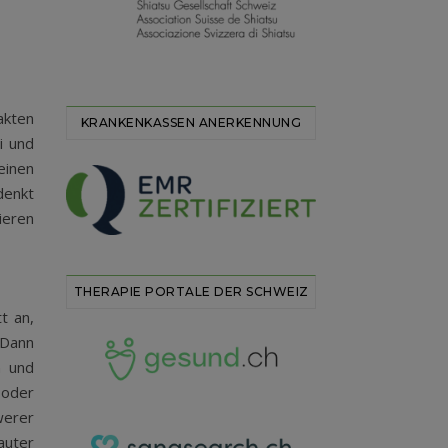
akten
KRANKENKASSEN ANERKENNUNG
i und
einen
denkt
ieren
THERAPIE PORTALE DER SCHWEIZ
t an,
 Dann
n und
 oder
werer
auter