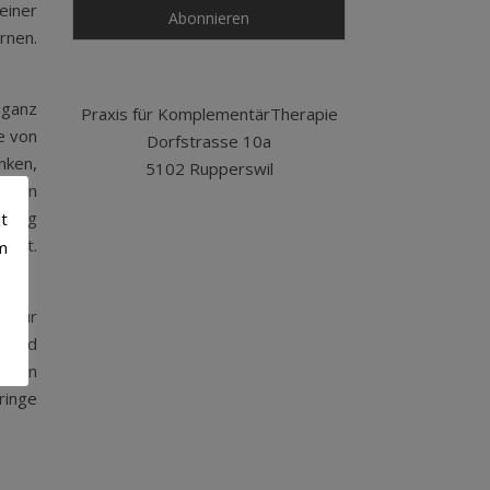
einer
rnen.
 ganz
Praxis für KomplementärTherapie
e von
Dorfstrasse 10a
nken,
5102 Rupperswil
t ein
ändig
it
utet.
m
s nur
t und
 sein
ringe