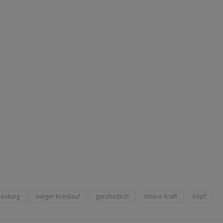
heidung
ewiger Kreislauf
ganzheitlich
Innere Kraft
Kopf