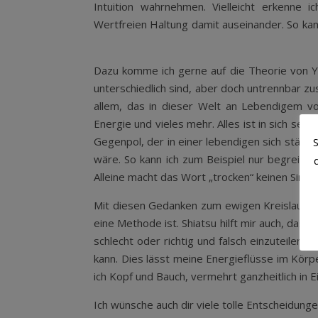
Intuition wahrnehmen. Vielleicht erkenne
Wertfreien Haltung damit auseinander. So kan
Dazu komme ich gerne auf die Theorie von Yi
unterschiedlich sind, aber doch untrennbar 
allem, das in dieser Welt an Lebendigem v
Energie und vieles mehr. Alles ist in sich sel
Gegenpol, der in einer lebendigen sich stän
S
wäre. So kann ich zum Beispiel nur begreifen
Alleine macht das Wort „trocken“ keinen Sinn.
Mit diesen Gedanken zum ewigen Kreislauf der
eine Methode ist. Shiatsu hilft mir auch, das
schlecht oder richtig und falsch einzuteilen 
kann. Dies lässt meine Energieflüsse im Körp
ich Kopf und Bauch, vermehrt ganzheitlich in Ei
Ich wünsche auch dir viele tolle Entscheidunge