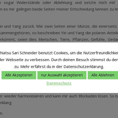
 ich sogar Widerstände oder Ablehnung und setzte mich mit 
n es mir gelingen beide Seiten meiner Entscheidung kennen zu le
n und Yang zurück. Wie zwei Seiten einer Münze, die einerseits
zusammengehören, so beschreiben Yin und Yang die polaren Anteil
orkommt, seien dies Menschen, Tiere, Pflanzen, Gefühle, Geda
bst eine Mischung von Yin und Yang und hat ausserhalb seiner selbs
dig bewegenden Beziehung zu ihm steht und ohne den, es unvollst
hiatsu Sari Schneider benutzt Cookies, um die Nutzerfreundlichke
, was mit „trocken“ gemeint ist, wenn ich weiss was „nass“ bede
der Webseite zu verbessen. Durch deinen Besuch stimmst du de
zu. Mehr erfährst du in der Datenschutzerklärung.
Alle Akzeptieren
nur Auswahl akzeptieren
Alle Ablehnen
 Natur möchte ich dir zeigen, dass Shiatsu für mich viel mehr al
s es auf dem Weg vom Kopf zum Bauch, nicht nur darum geht, in gu
Datenschutz
oder zu bewerten, sondern dass es lediglich auch einfach „ordnen“
er wieder harmonisieren und kann mir auch Blockaden lösen. So b
nklang.
n.