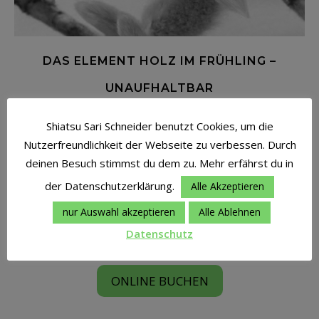
DAS ELEMENT HOLZ IM FRÜHLING –
UNAUFHALTBAR
Shiatsu Sari Schneider benutzt Cookies, um die
Draussen wird es endlich wärmer, die Sonne scheint länger
Nutzerfreundlichkeit der Webseite zu verbessen. Durch
und die Vögel zwitschern bereits am frühen Morgen von
deinen Besuch stimmst du dem zu. Mehr erfährst du in
den Bäumen. Der Frühling ist da! Lass dich, besonders auch
in diesem Jahr, wieder von Neuem inspirieren und mach es
der Datenschutzerklärung.
Alle Akzeptieren
der Natur…
nur Auswahl akzeptieren
Alle Ablehnen
Datenschutz
ONLINE BUCHEN