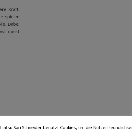
re Kraft.
er spielen
lle. Dabei
bist meist
hiatsu Sari Schneider benutzt Cookies, um die Nutzerfreundlichke